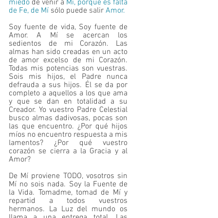
miedo 
de
ve
nir
a
 Mí, porque es falta 
de Fe, de Mí 
sólo puede
sa
lir
 Amor.
Soy fuente de vida, Soy fuente de 
Amor. A Mí se acercan los 
sedientos de mi Corazón. Las 
almas han sido creadas en un acto 
de amor excelso de mi Corazón. 
Todas mis potencias son vuestras. 
Sois mis hijos, el Padre nunca 
defrauda a sus hijos. Él se da por 
completo a aquellos a los que ama 
y que se dan en totalidad a su 
Creador. Yo vuestro Padre Celestial 
busco almas dadivosas, pocas son 
las que encuentro. ¿Por qué hijos 
míos no encuentro respuesta a mis 
lamentos? ¿Por qué vuestro 
corazón se cierra a la Gracia y al 
Amor?
De Mí proviene TODO, vosotros sin 
Mí no sois nada. Soy la Fuente de 
la Vida. Tomadme, tomad de Mí y 
repartid a todos vuestros 
hermanos. La Luz del mundo os 
llama a una entrega total. Las 