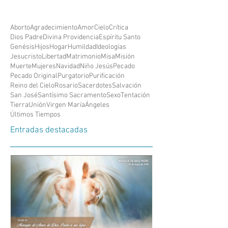
Aborto
Agradecimiento
Amor
Cielo
Crítica
Dios Padre
Divina Providencia
Espíritu Santo
Genésis
Hijos
Hogar
Humildad
Ideologías
Jesucristo
Libertad
Matrimonio
Misa
Misión
Muerte
Mujeres
Navidad
Niño Jesús
Pecado
Pecado Original
Purgatorio
Purificación
Reino del Cielo
Rosario
Sacerdotes
Salvación
San José
Santísimo Sacramento
Sexo
Tentación
Tierra
Unión
Virgen María
Ángeles
Últimos Tiempos
Entradas destacadas