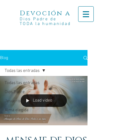
Devoción a
Dios Padre de
TODA la humanidad
Blog
Todas las entradas
Todas las entradas
Dios Padre
Load video
Jesucristo
Alma elegida