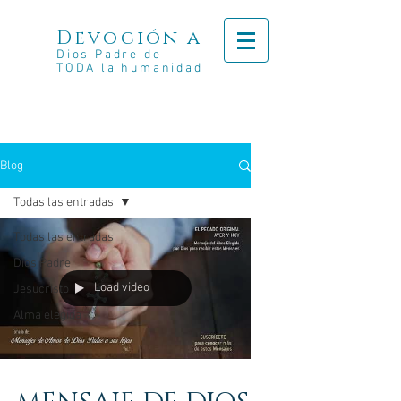
Devoción a
Dios Padre de
TODA la humanidad
Blog
Todas las entradas
Todas las entradas
Dios Padre
Load video
Jesucristo
Alma elegida