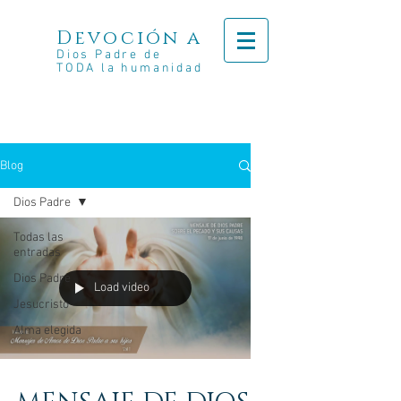
Devoción a
Dios Padre de
TODA la humanidad
Blog
Dios Padre
Todas las
entradas
Dios Padre
Load video
Jesucristo
Alma elegida