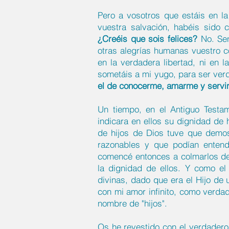
Pero a vosotros que estáis en l
vuestra salvación, habéis sido 
¿Creéis que sois felices?
No. Sen
otras alegrías humanas vuestro c
en la verdadera libertad, ni en
sometáis a mi yugo, para ser ver
el de conocerme, amarme y serv
Un tiempo, en el Antiguo Test
indicara en ellos su dignidad de 
de hijos de Dios tuve que demos
razonables y que podían entende
comencé entonces a colmarlos de 
la dignidad de ellos. Y como e
divinas, dado que era el Hijo de 
con mi amor infinito, como verda
nombre de "hijos".
Os he revestido con el verdadero