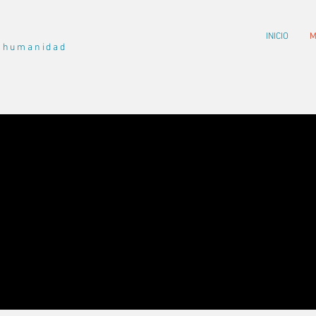
INICIO
M
a humanidad