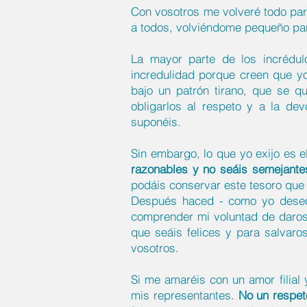
Con vosotros me volveré todo par
a todos, volviéndome pequeño par
La mayor parte de los incrédu
incredulidad porque creen que y
bajo un patrón tirano, que se q
obligarlos al respeto y a la de
suponéis.
Sin embargo, lo que yo exijo es 
razonables y no seáis semejantes
podáis conservar este tesoro que 
Después haced - como yo deseo 
comprender mi voluntad de daros
que seáis felices y para salvar
vosotros.
Si me amaréis con un amor filial
mis representantes.
No un respet