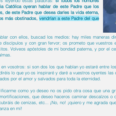
is leyendo estas palabras:
si todos los hombres
sia Católica oyeran hablar de este Padre que los
, de este Padre que desea darles la vida eterna,
los más obstinados,
vendrían a este Padre del que
ablar con ellos, buscad los medios: hay miles maneras di
e discípulos y con gran fervor; os prometo que vuestros 
tos. Volveos apóstoles de mi bondad paterna, y por el ce
almas.
y en vosotros: si son dos los que hablan yo estaré entre l
diréis lo que yo os inspiraré y daré a vuestros oyentes la
dos por el amor y salvados para toda la eternidad.
rificarme como yo deseo no os pido otra cosa que una g
mortificaciones, que deseo haceros caminar descalzos o q
cubráis de cenizas, etc... ¡No, no! ¡quiero y me agrada qu
ianza en mí!