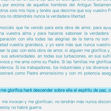
va por encima de aquellos hombres del Antiguo Testamen
sotros sois mis hijos y tenéis que decirme que soy vuestro 
nza no obtendréis nunca la verdadera libertad.
nozcáis que he venido para esta obra de amor, para ayu
ona vuestra alma y para haceros saborear la verdadera l
paración con ella todas las alegrías de la tierra no son
petad vuestra grandeza, y yo seré más que nunca vuestr
aer la paz con esta obra de amor, si alguien me glorifica 
 sus adversidades, en todas sus turbaciones, en sus sufri
 invoca y me ama como su Padre. Si las familias me glorif
idencia. Si los trabajadores, los industriales y los diverso
mostraré como Padre amorosísimo y con mi potencia asegu
me glorifica haré descender sobre ella el espíritu de paz, 
, me invocan y me glorifican, no tendrán más nunca discord
 estoy no habrá guerra.