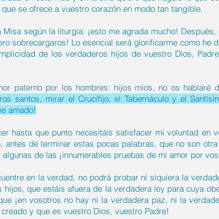
r que se ofrece a vuestro corazón en modo tan tangible.
a Misa según la liturgia: ¡esto me agrada mucho! Después, 
ro sobrecargaros! Lo esencial será glorificarme como he di
mplicidad de los verdaderos hijos de vuestro Dios, Padre
mor paterno por los hombres: hijos míos, no os hablaré
ibros santos, mirar el Crucifijo, el Tabernáculo y el Sant
he amado!
er hasta que punto necesitáis satisfacer mi voluntad en 
 antes de terminar estas pocas palabras, que no son otra
s algunas de las ¡innumerables pruebas de mi amor por vos
entre en la verdad, no podrá probar ni siquiera la verdade
is hijos, que estáis afuera de la verdadera ley para cuya ob
ue ¡en vosotros no hay ni la verdadera paz, ni la verdader
 creado y que es vuestro Dios, vuestro Padre!