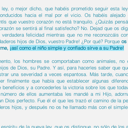
a ley, o mejor dicho, que habéis prometido seguir esta l
conducidos hacia el mal por el vicio. Os habéis alejad
tís que vuestro corazón no está tranquilo. ¿Quizás pensá
orazón se sentirá al final satisfecho? No. Dejad que os di
 la verdadera felicidad mientras que no me reconozcáis c
daderos hijos de Dios, vuestro Padre! ¿Por qué? Porque
os 
irme,
¡así como el niño simple y confiado sirve a su Padre!
amento, los hombres se comportaban como animales, no 
hijos de Dios, su Padre. Y así, para hacerles saber que qu
trar una severidad a veces espantosa. Más tarde, cuand
r finalmente que había que establecer algunas diferenc
beneficios y a concederles la victoria sobre los que tod
l número de ellos aumentaba les mandé a mi Hijo, adorn
un Dios perfecto. Fue él el que les trazó el camino de la p
deros hijos, y después no os he llamado más con el simple
 espíritu de la nueva ley, que os distingue, no sólo de lo