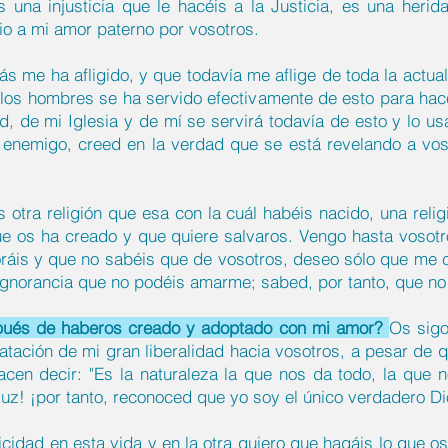
s una injusticia que le hacéis a la Justicia, es una heri
io a mi amor paterno por vosotros.
ás me ha afligido, y que todavía me aflige de toda la actu
os hombres se ha servido efectivamente de esto para hacerl
d, de mi Iglesia y de mí se servirá todavía de esto y lo u
l enemigo, creed en la verdad que se está revelando a vos
otra religión que esa con la cuál habéis nacido, una relig
ue os ha creado y que quiere salvaros. Vengo hasta vosotr
noráis y que no sabéis que de vosotros, deseo sólo que me
ignorancia que no podéis amarme; sabed, por tanto, que no 
pués de haberos creado y adoptado con mi amor?
Os sigo
atación de mi gran liberalidad hacia vosotros, a pesar de
acen decir: "Es la naturaleza la que nos da todo, la que n
 luz! ¡por tanto, reconoced que yo soy el único verdadero Di
icidad en esta vida y en la otra quiero que hagáis lo que o