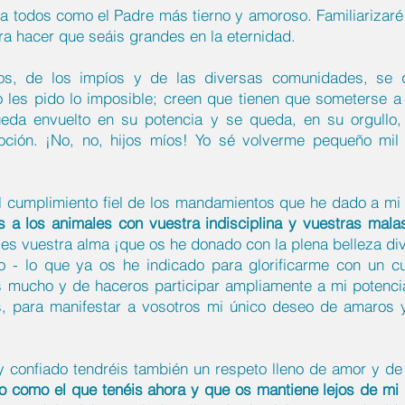
a todos como el Padre más tierno y amoroso. Familiarizar
a hacer que seáis grandes en la eternidad.
los, de los impíos y de las diversas comunidades, s
o les pido lo imposible; creen que tienen que someterse 
ueda envuelto en su potencia y se queda, en su orgullo,
voción. ¡No, no, hijos míos! Yo sé volverme pequeño mi
el cumplimiento fiel de los mandamientos que he dado a mi 
 a los animales con vuestra indisciplina y vuestras mala
es vuestra alma ¡que os he donado con la plena belleza div
- lo que ya os he indicado para glorificarme con un cu
 mucho y de haceros participar ampliamente a mi potencia
os, para manifestar a vosotros mi único deseo de amaros
 y confiado tendréis también un respeto lleno de amor y de
o como el que tenéis ahora y que os mantiene lejos de mi