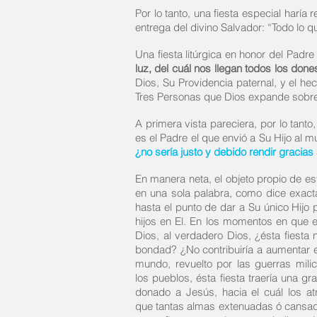
Por lo tanto, una fiesta especial haría
entrega del divino Salvador: “Todo lo q
Una fiesta litúrgica en honor del Padr
luz, del cuál nos llegan todos los dones
Dios, Su Providencia paternal, y el he
Tres Personas que Dios expande sobre e
A primera vista pareciera, por lo tanto
es el Padre el que envió a Su Hijo al m
¿no sería justo y debido rendir gracias
En manera neta, el objeto propio de est
en una sola palabra, como dice exac
hasta el punto de dar a Su único Hijo
hijos en El. En los momentos en que e
Dios, al verdadero Dios, ¿ésta fiesta
bondad? ¿No contribuiría a aumentar 
mundo, revuelto por las guerras milic
los pueblos, ésta fiesta traería una g
donado a Jesús, hacia el cuál los 
que tantas almas extenuadas ó cansadas