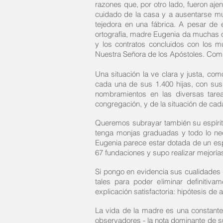
razones que, por otro lado, fueron aj
cuidado de la casa y a ausentarse m
tejedora en una fábrica. A pesar de
ortografía, madre Eugenia da muchas c
y los contratos concluidos con los mu
Nuestra Señora de los Apóstoles. Comp
Una situación la ve clara y justa, co
cada una de sus 1.400 hijas, con sus
nombramientos en las diversas tare
congregación, y de la situación de cad
Queremos subrayar también su espíritu 
tenga monjas graduadas y todo lo nece
Eugenia parece estar dotada de un espí
67 fundaciones y supo realizar mejoría
Si pongo en evidencia sus cualidades d
tales para poder eliminar definitiv
explicación satisfactoria: hipótesis de a
La vida de la madre es una constante 
observadores - la nota dominante de su