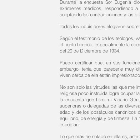
Durante la encuesta Sor Eugenia di
exámenes médicos, respondiendo a
aceptando las contradicciones y las dif
Todos los inquisidores elogiaron sobre
Según el testimonio de los teólogos, v
el punto heroico, especialmente la obed
del 20 de Diciembre de 1934.
Puedo certificar que, en sus funcio
embargo, tenía que parecerle muy di
viven cerca de ella están impresionado
No son solo las virtudes las que me im
religiosa poco instruida logre ocupar l
la encuesta que hizo mi Vicario Gene
superioras o delegadas de las divers
edad y de los obstáculos canónicos q
equilibrio, de energía y de firmeza. L
escogían.
Lo que más he notado en ella es, ante t