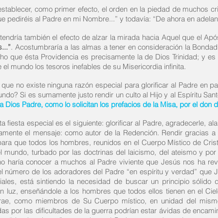
 restablecer, como primer efecto, el orden en la piedad de muchos cri
ue pediréis al Padre en mi Nombre...” y todavía: “De ahora en adelant
e tendría también el efecto de alzar la mirada hacia Aquel que el Ap
...”
. Acostumbraría a las almas a tener en consideración la Bondad 
cho que ésta Providencia es precisamente la de Dios Trinidad; y es
l mundo los tesoros inefables de su Misericordia infinita.
, que no existe ninguna razón especial para glorificar al Padre en p
undo? Si es sumamente justo rendir un culto al Hijo y al Espíritu San
 a Dios Padre, como lo solicitan los prefacios de la Misa, por el don
a fiesta especial es el siguiente: glorificar al Padre, agradecerle, 
tamente el mensaje: como autor de la Redención. Rendir gracias 
 para que todos los hombres, reunidos en el Cuerpo Místico de Cris
l mundo, turbado por las doctrinas del laicismo, del ateismo y por
 no haría conocer a muchos al Padre viviente que Jesús nos ha rev
el número de los adoradores del Padre “en espíritu y verdad” que
iales, está sintiendo la necesidad de buscar un principio sólido
ran luz, enseñándole a los hombres que todos ellos tienen en el Ci
atrae, como miembros de Su Cuerpo místico, en unidad del mis
 por las dificultades de la guerra podrían estar ávidas de encamina