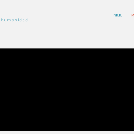
INICIO
M
a humanidad