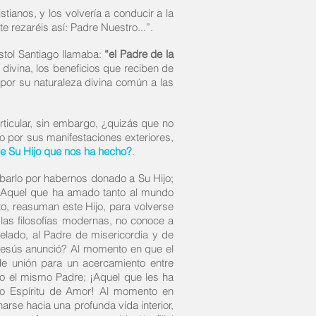
stianos, y los volvería a conducir a la
e rezaréis así: Padre Nuestro...”.
óstol Santiago llamaba:
“el Padre de la
divina, los beneficios que reciben de
 por su naturaleza divina común a las
articular, sin embargo, ¿quizás que no
to por sus manifestaciones exteriores,
 de Su Hijo que nos ha hecho?
.
alabarlo por habernos donado a Su Hijo;
a Aquel que ha amado tanto al mundo
to, reasuman este Hijo, para volverse
 las filosofías modernas, no conoce a
elado, al Padre de misericordia y de
 Jesús anunció? Al momento en que el
 de unión para un acercamiento entre
elo el mismo Padre; ¡Aquel que les ha
mo Espíritu de Amor! Al momento en
rse hacia una profunda vida interior,