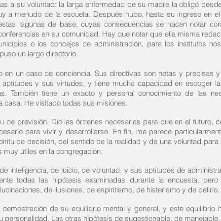
enas a su voluntad: la larga enfermedad de su madre la obligó des
uy a menudo de la escuela. Después hubo, hasta su ingreso en e
 estas lagunas de base, cuyas consecuencias se hacen notar con
onferencias en su comunidad. Hay que notar que ella misma redactó
nicipios o los concejos de administración, para los institutos hos
uso un largo directorio.
mo en un caso de conciencia. Sus directivas son netas y precisas y
 aptitudes y sus virtudes, y tiene mucha capacidad en escoger la
as. También tiene un exacto y personal conocimiento de las n
a casa. He visitado todas sus misiones.
de previsión. Dio las órdenes necesarias para que en el futuro, cada
sario para vivir y desarrollarse. En fin, me parece particularmen
ritu de decisión, del sentido de la realidad y de una voluntad para 
s muy útiles en la congregación.
e inteligencia, de juicio, de voluntad, y sus aptitudes de adminis
amente todas las hipótesis examinadas durante la encuesta, per
lucinaciones, de ilusiones, de espiritismo, de histerismo y de delirio.
demostración de su equilibrio mental y general, y este equilibrio 
 personalidad. Las otras hipótesis de sugestionable, de manejable, 