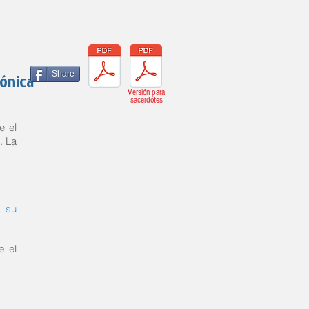
nónica
Share
Versión para
sacerdotes
e el
o.
La
Nihil
, su
Obstat
e el