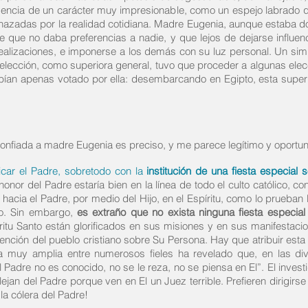
sencia de un carácter muy impresionable, como un espejo labrado qu
chazadas por la realidad cotidiana. Madre Eugenia, aunque estaba d
que no daba preferencias a nadie, y que lejos de dejarse influen
 realizaciones, e imponerse a los demás con su luz personal. Un sim
u elección, como superiora general, tuvo que proceder a algunas elec
abían apenas votado por ella: desembarcando en Egipto, esta superi
confiada a madre Eugenia es preciso, y me parece legítimo y oportuno
icar el Padre, sobretodo con la
institución de una fiesta especial so
 honor del Padre estaría bien en la línea de todo el culto católico, c
hacia el Padre, por medio del Hijo, en el Espíritu, como lo prueban 
cio. Sin embargo,
es extraño que no exista ninguna fiesta especia
íritu Santo están glorificados en sus misiones y en sus manifestacio
atención del pueblo cristiano sobre Su Persona. Hay que atribuir esta
 muy amplia entre numerosos fieles ha revelado que, en las div
 Padre no es conocido, no se le reza, no se piensa en El”. El inve
ejan del Padre porque ven en El un Juez terrible. Prefieren dirigirs
la cólera del Padre!