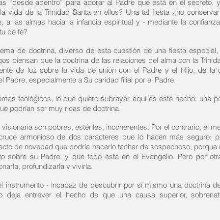
as “desde adentro” para adorar al Padre que está en el secreto, y 
la vida de la Trinidad Santa en ellos? Una tal fiesta ¿no conserva
 a las almas hacia la infancia espiritual y - mediante la confianza -
tu de fe?
ema de doctrina, diverso de esta cuestión de una fiesta especial, 
logos piensan que la doctrina de las relaciones del alma con la Trin
ente de luz sobre la vida de unión con el Padre y el Hijo, de la
el Padre, especialmente a Su caridad filial por el Padre.
emas teológicos, lo que quiero subrayar aquí es este hecho: una po
ue podrían ser muy ricas de doctrina.
visionaria son pobres, estériles, incoherentes. Por el contrario, el
n cruce armonioso de dos caracteres que lo hacen más seguro: 
aspecto de novedad que podría hacerlo tachar de sospechoso, porque
to sobre su Padre, y que todo está en el Evangelio. Pero por otr
arla, profundizarla y vivirla.
l instrumento - incapaz de descubrir por sí mismo una doctrina de 
deja entrever el hecho de que una causa superior, sobrenatural