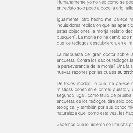
Humanamente yo no veo como se podría 
entrevisto solo poco a poco la originali
Igualmente, otro hecho me parece mu
inquisidores replicaron que las aparici
estas objeciones la monja resistió dec
busquen”. La monja no ha cambiado nu
que los teólogos descubrieron, en el m
La respuesta del gran doctor sobre la 
encuesta. Contra los sabios teólogos l
la perseverancia de la monja? Una falsa
nuevas razones por las cuales
su test
De todos modos, lo que me parece dig
místicas ponen en el primer puesto y, 
segundo lugar, como título de prueba
encuesta de los teólogos diré solo po
teológica, y también por sus conocimie
naturaleza que, como esta vez, les ha
Sabemos que lo hicieron con mucha pru