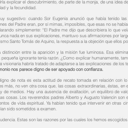
explicar el descubrimiento, de parte de la monja, de una idea de l
dad y la fecundidad.
y sugestivo: cuando Sor Eugenia anunció que había tenido las a
ones del Padre eran, por sí mimas, imposibles, que esas no se habían
larando simplemente: “El Padre me dijo que describiera lo que veía
nca nada en sus explicaciones, mantuvo sus afirmaciones por larg
ismo Santo Tomás de Aquino, la respuesta a la objeción que ellos po
distinción entre la aparición y la misión fue luminosa. Esa elimin
a pequeña ignorante tenía razón. ¿Como explicar humanamente, tambié
 visionaria habría tratado de adaptarse a las explicaciones de los te
imonio nos parece digno de ser apoyado con confianza.
no de nota es esta actitud de recato tomada en relación con lo m
es más, no ven otra cosa que, las cosas extraordinarias, éstas, en 
 y de medios. Hay una ausencia de exaltación, un equilibro de va
cas cosas. Los reverendos padres Alberto y Augusto Valencin son es
ntos de vida espiritual. Ya habían tenido que intervenir en otras 
bían sido sometidos a examen.
dencia. Estas son las razones por las cuales los hemos escogidos