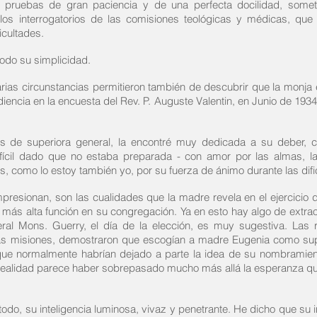
o pruebas de gran paciencia y de una perfecta
docilidad, some
 los
interrogatorios de las comisiones teológicas y médicas, qu
icultades.
todo su simplicidad.
arias circunstancias permitieron también de descubrir que la monja e
iencia en la encuesta del Rev. P. Auguste Valentin, en Junio de 1934
nes de superiora general, la encontré muy dedicada a su deber, 
fícil dado que no estaba preparada - con amor por las almas, la
s, como lo estoy también yo, por su fuerza de ánimo durante las difi
presionan, son las cualidades que la madre revela en el ejercicio 
a más alta función en su congregación. Ya en esto hay algo de extrao
ral Mons. Guerry, el día de la elección, es muy sugestiva. Las r
as misiones, demostraron que escogían a madre Eugenia como supe
ue normalmente habrían dejado a parte la idea de su nombramiento
a realidad parece haber sobrepasado mucho más allá la esperanza qu
odo, su inteligencia luminosa, vivaz y penetrante. He dicho que su in