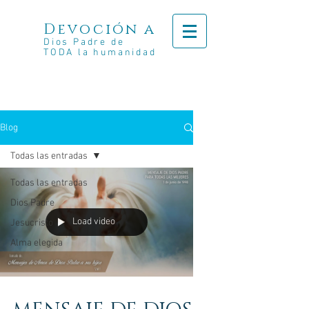
Devoción a
Dios Padre de
TODA la humanidad
Blog
Todas las entradas
Todas las entradas
Dios Padre
Load video
Jesucristo
Alma elegida