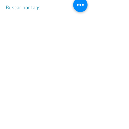
Buscar por tags
Aborto
Agradecimiento
Amor
Cielo
Crítica
Dios Padre
Divina Providencia
Espíritu Santo
Genésis
Hijos
Hogar
Humildad
Ideologías
Jesucristo
Libertad
Matrimonio
Misa
Misión
Muerte
Mujeres
Navidad
Niño Jesús
Pecado
Pecado Original
Purgatorio
Purificación
Reino del Cielo
Rosario
Sacerdotes
Salvación
San José
Santísimo Sacramento
Sexo
Tentación
Tierra
Unión
Virgen María
Ángeles
Últimos Tiempos
Síguenos