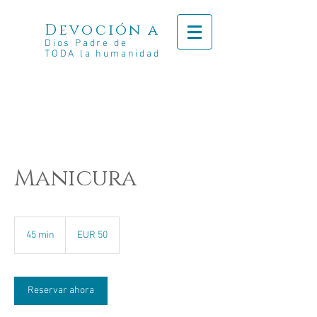
Devoción a
Dios Padre de
TODA la humanidad
Manicura
50
euros
45 min
4
EUR 50
5
m
i
Reservar ahora
n