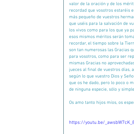
valor de la oración y de los méri
recordad que vosotros estaréis en
más pequeño de vuestros hermano
que uséis para la salvación de v
los vivos como para los que ya pa
esos mismos méritos serán tomad
recordar, el tiempo sobre la Tierr
son tan numerosas las Gracias q
para vosotros, como para ser re
mismas Gracias no aprovechadas y
jueces al final de vuestros días, 
según lo que vuestro Dios y Señor
que os he dado, pero lo poco o m
de ninguna especie, sólo y simp
Os amo tanto hijos míos, os espe
https://youtu.be/_awsbW7cK_