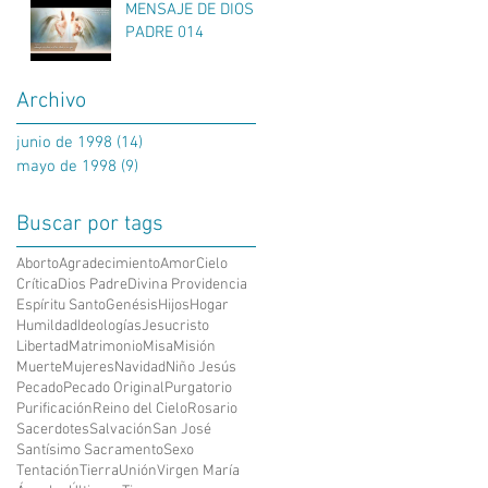
MENSAJE DE DIOS
PADRE 014
Archivo
junio de 1998
(14)
14 entradas
mayo de 1998
(9)
9 entradas
Buscar por tags
Aborto
Agradecimiento
Amor
Cielo
Crítica
Dios Padre
Divina Providencia
Espíritu Santo
Genésis
Hijos
Hogar
Humildad
Ideologías
Jesucristo
Libertad
Matrimonio
Misa
Misión
Muerte
Mujeres
Navidad
Niño Jesús
Pecado
Pecado Original
Purgatorio
Purificación
Reino del Cielo
Rosario
Sacerdotes
Salvación
San José
Santísimo Sacramento
Sexo
Tentación
Tierra
Unión
Virgen María