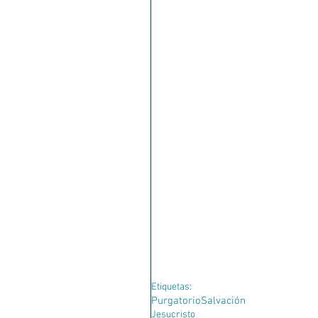
Etiquetas:
Purgatorio
Salvación
Jesucristo