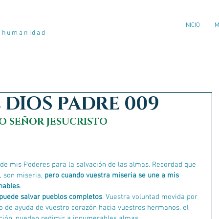
INICIO
M
a humanidad
 DIOS PADRE 009
O SEÑOR JESUCRISTO
 de mis Poderes para la salvación de las almas. Recordad que 
 son miseria, 
pero cuando vuestra miseria se une a mis 
nables
.                                
, puede salvar pueblos completos
. Vuestra voluntad movida por 
seo de ayuda de vuestro corazón hacia vuestros hermanos, el 
ación, pueden redimir a innumerables almas.